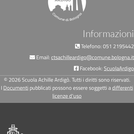
Informazioni
Telefono: 051 2195442
Email:
ctsachilleardigo@comune.bologna.it
Facebook:
ScuolaArdigo
© 2026 Scuola Achille Ardigò. Tutti i diritti sono riservati.
I
Documenti
pubblicati possono essere soggetti a
differenti
licenze d'uso
Pié di pagina di Comune di Bologna