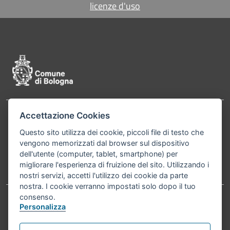
licenze d'uso
Pié di pagina di Comune di Bologna
Accettazione Cookies
Contatti
Comune di Bologna, Piazza Maggiore, 6 - 40124
Questo sito utilizza dei cookie, piccoli file di testo che
Bologna P.Iva 01232710374 Cod. IBAN: IT 88 R
vengono memorizzati dal browser sul dispositivo
02008 02435 000020067156
dell'utente (computer, tablet, smartphone) per
migliorare l'esperienza di fruizione del sito. Utilizzando i
Telefono:
051203040
nostri servizi, accetti l'utilizzo dei cookie da parte
nostra. I cookie verranno impostati solo dopo il tuo
consenso.
Personalizza
Accessibilità
Carta dei valori
Informativa sul trattamento dei dati personali
Note legali