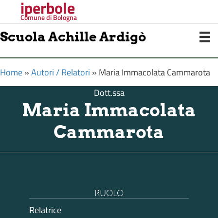
iperbole
Comune di Bologna
Scuola Achille Ardigò
Home
»
Autori / Relatori
»
Maria Immacolata Cammarota
Dott.ssa
Maria Immacolata
Cammarota
RUOLO
Relatrice