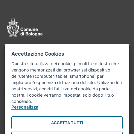
Pié di pagina di Comune di Bologna
Accettazione Cookies
Contatti
Comune di Bologna, Piazza Maggiore, 6 - 40124
Questo sito utilizza dei cookie, piccoli file di testo che
Bologna P.Iva 01232710374 Cod. IBAN: IT 88 R
vengono memorizzati dal browser sul dispositivo
02008 02435 000020067156
dell'utente (computer, tablet, smartphone) per
migliorare l'esperienza di fruizione del sito. Utilizzando i
Telefono:
051203040
nostri servizi, accetti l'utilizzo dei cookie da parte
nostra. I cookie verranno impostati solo dopo il tuo
consenso.
Personalizza
Accessibilità
Carta dei valori
Informativa sul trattamento dei dati personali
Note legali
ACCETTA TUTTI
© Comune di Bologna 2026. Tutti i diritti riservati.