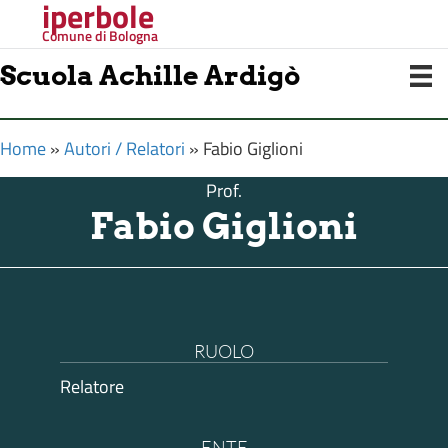
iperbole
Comune di Bologna
Scuola Achille Ardigò
Home
»
Autori / Relatori
»
Fabio Giglioni
Prof.
Fabio Giglioni
RUOLO
Relatore
ENTE