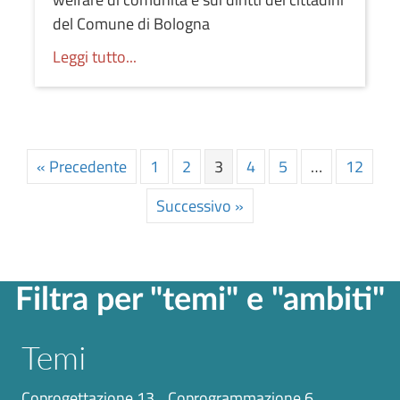
del Comune di Bologna
Leggi tutto...
« Precedente
1
2
3
4
5
…
12
Successivo »
Filtra per "temi" e "ambiti"
Temi
coprogettazione
13
coprogrammazione
6