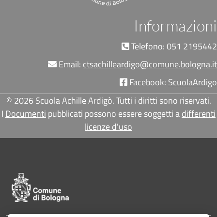
Informazioni
Telefono: 051 2195442
Email:
ctsachilleardigo@comune.bologna.it
Facebook:
ScuolaArdigo
© 2026 Scuola Achille Ardigò. Tutti i diritti sono riservati.
I
Documenti
pubblicati possono essere soggetti a
differenti
licenze d'uso
Pié di pagina di Comune di Bologna