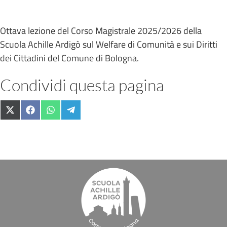
Ottava lezione del Corso Magistrale 2025/2026 della
Scuola Achille Ardigò sul Welfare di Comunità e sui Diritti
dei Cittadini del Comune di Bologna.
Condividi questa pagina
Share
Share
Share
Share
X
F
W
T
on
on
on
on
(
a
h
e
T
c
a
l
w
e
t
e
i
b
s
g
t
o
A
r
t
o
p
a
e
k
p
m
r
)