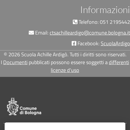
Informazioni
Telefono: 051 2195442
Email:
ctsachilleardigo@comune.bologna.it
Facebook:
ScuolaArdigo
© 2026 Scuola Achille Ardigò. Tutti i diritti sono riservati.
I
Documenti
pubblicati possono essere soggetti a
differenti
licenze d'uso
Pié di pagina di Comune di Bologna