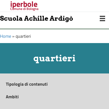
iperbole
Comune di Bologna
Scuola Achille Ardigò
Home
»
quartieri
quartieri
Tipologia di contenuti
Ambiti