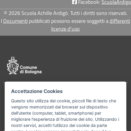
Facebook:
ScuolaArdigo
© 2026 Scuola Achille Ardigò. Tutti i diritti sono riservati.
I
Documenti
pubblicati possono essere soggetti a
differenti
licenze d'uso
Pié di pagina di Comune di Bologna
Accettazione Cookies
Contatti
Comune di Bologna, Piazza Maggiore, 6 - 40124
Questo sito utilizza dei cookie, piccoli file di testo che
Bologna P.Iva 01232710374 Cod. IBAN: IT 88 R
vengono memorizzati dal browser sul dispositivo
02008 02435 000020067156
dell'utente (computer, tablet, smartphone) per
migliorare l'esperienza di fruizione del sito. Utilizzando i
Telefono:
051203040
nostri servizi, accetti l'utilizzo dei cookie da parte