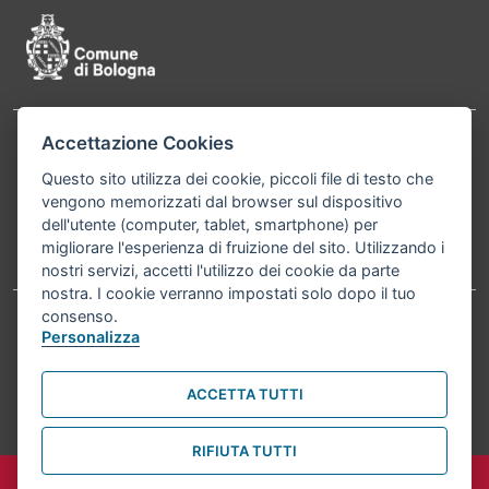
Accettazione Cookies
Contatti
Comune di Bologna, Piazza Maggiore, 6 - 40124
Questo sito utilizza dei cookie, piccoli file di testo che
Bologna P.Iva 01232710374 Cod. IBAN: IT 88 R
vengono memorizzati dal browser sul dispositivo
02008 02435 000020067156
dell'utente (computer, tablet, smartphone) per
migliorare l'esperienza di fruizione del sito. Utilizzando i
Telefono:
051203040
nostri servizi, accetti l'utilizzo dei cookie da parte
nostra. I cookie verranno impostati solo dopo il tuo
consenso.
Personalizza
Accessibilità
Carta dei valori
Informativa sul trattamento dei dati personali
Note legali
ACCETTA TUTTI
© Comune di Bologna 2026. Tutti i diritti riservati.
RIFIUTA TUTTI