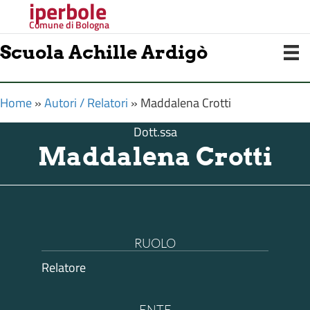
iperbole
Comune di Bologna
Scuola Achille Ardigò
Home
»
Autori / Relatori
»
Maddalena Crotti
Dott.ssa
Maddalena Crotti
RUOLO
Relatore
ENTE