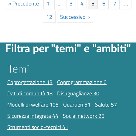
« Precedente
1
…
3
4
5
6
7
…
12
Successivo »
Filtra per "temi" e "ambiti"
Temi
coprogettazione
13
coprogrammazione
6
dati di comunità
18
disuguaglianze
30
modelli di welfare
105
quartieri
51
salute
57
sicurezza integrata
44
social network
25
strumenti socio-tecnici
41