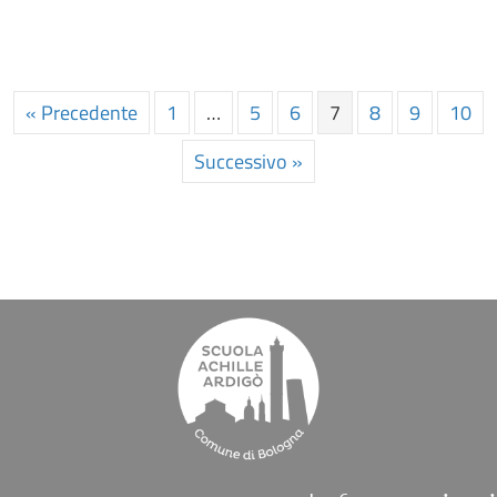
« Precedente
1
…
5
6
7
8
9
10
Successivo »