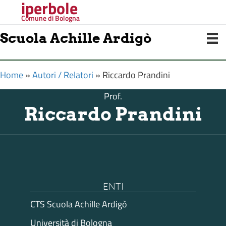
iperbole
Comune di Bologna
Scuola Achille Ardigò
Home
»
Autori / Relatori
»
Riccardo Prandini
Prof.
Riccardo Prandini
ENTI
CTS Scuola Achille Ardigò
Università di Bologna