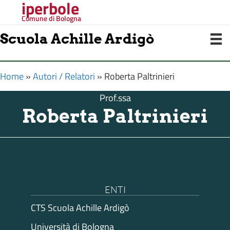
iperbole
Comune di Bologna
Scuola Achille Ardigò
Home
»
Autori / Relatori
»
Roberta Paltrinieri
Prof.ssa
Roberta Paltrinieri
ENTI
CTS Scuola Achille Ardigò
Università di Bologna