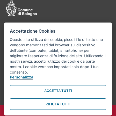
Accettazione Cookies
Contatti
Comune di Bologna, Piazza Maggiore, 6 - 40124
Questo sito utilizza dei cookie, piccoli file di testo che
Bologna P.Iva 01232710374 Cod. IBAN: IT 88 R
vengono memorizzati dal browser sul dispositivo
02008 02435 000020067156
dell'utente (computer, tablet, smartphone) per
migliorare l'esperienza di fruizione del sito. Utilizzando i
Telefono:
051203040
nostri servizi, accetti l'utilizzo dei cookie da parte
nostra. I cookie verranno impostati solo dopo il tuo
consenso.
Personalizza
Accessibilità
Carta dei valori
Informativa sul trattamento dei dati personali
Note legali
ACCETTA TUTTI
© Comune di Bologna 2026. Tutti i diritti riservati.
RIFIUTA TUTTI