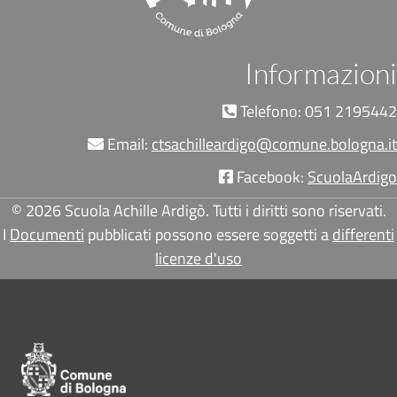
Informazioni
Telefono: 051 2195442
Email:
ctsachilleardigo@comune.bologna.it
Facebook:
ScuolaArdigo
© 2026 Scuola Achille Ardigò. Tutti i diritti sono riservati.
I
Documenti
pubblicati possono essere soggetti a
differenti
licenze d'uso
Pié di pagina di Comune di Bologna