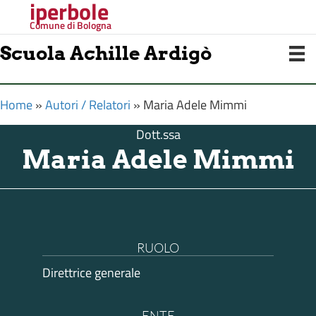
iperbole
Comune di Bologna
Scuola Achille Ardigò
Home
»
Autori / Relatori
»
Maria Adele Mimmi
Dott.ssa
Maria Adele Mimmi
RUOLO
Direttrice generale
ENTE